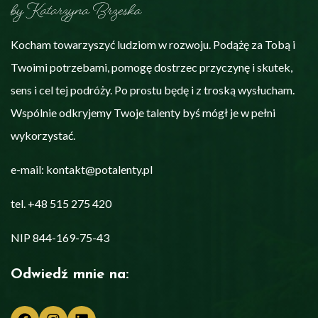
Kocham towarzyszyć ludziom w rozwoju. Podążę za Tobą i
Twoimi potrzebami, pomogę dostrzec przyczynę i skutek,
sens i cel tej podróży. Po prostu będę i z troską wysłucham.
Wspólnie odkryjemy Twoje talenty byś mógł je w pełni
wykorzystać.
e-mail: kontakt@potalenty.pl
tel. +48 515 275 420
NIP 844-169-75-43
Odwiedź mnie na:
Facebook
Instagram
LinkedIn