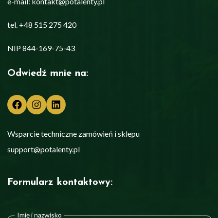
e-mail: kontakt@potalenty.pl
tel. +48 515 275 420
NIP 844-169-75-43
Odwiedź mnie na:
Facebook
Instagram
LinkedIn
Wsparcie techniczne zamówień i sklepu
support@potalenty.pl
Formularz kontaktowy:
Imię i nazwisko