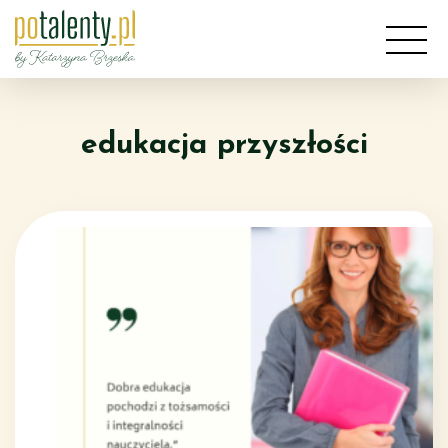
Przejdź
do
treści
edukacja przyszłości