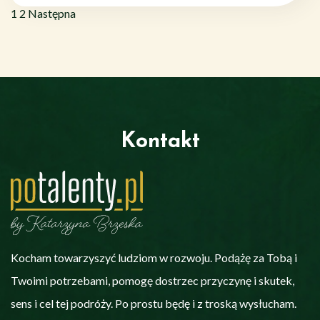
Stronicowanie
Page
Page
1
2
Następna
wpisów
Kontakt
Kocham towarzyszyć ludziom w rozwoju. Podążę za Tobą i
Twoimi potrzebami, pomogę dostrzec przyczynę i skutek,
sens i cel tej podróży. Po prostu będę i z troską wysłucham.