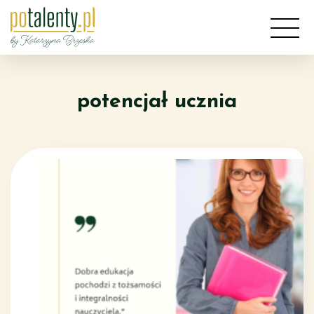
Przejdź
do
treści
potencjał ucznia