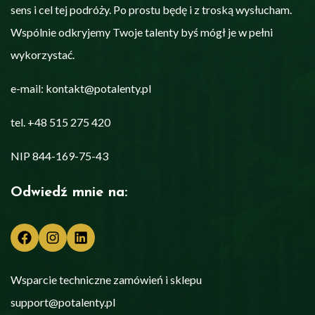
sens i cel tej podróży. Po prostu będę i z troską wysłucham.
Wspólnie odkryjemy Twoje talenty byś mógł je w pełni
wykorzystać.
e-mail: kontakt@potalenty.pl
tel. +48 515 275 420
NIP 844-169-75-43
Odwiedź mnie na:
Facebook
Instagram
LinkedIn
Wsparcie techniczne zamówień i sklepu
support@potalenty.pl