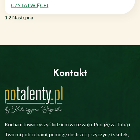
CZYTAJ WIĘCEJ
Stronicowanie
Page
Page
1
2
Następna
wpisów
Kontakt
Kocham towarzyszyć ludziom w rozwoju. Podążę za Tobą i
Twoimi potrzebami, pomogę dostrzec przyczynę i skutek,