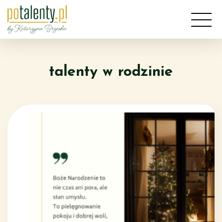
Przejdź
do
treści
talenty w rodzinie