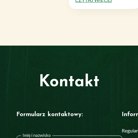
nie
Kontakt
Formularz kontaktowy:
Infor
Regula
Imię i nazwisko