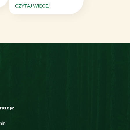
CZYTAJ WIĘCEJ
macje
min