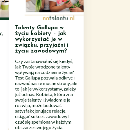
Talenty Gallupa w
y,
życiu kobiety – jak
wykorzystać je w
związku, przyjaźni i
życiu zawodowym?
o
Czy zastanawiałaś się kiedyś,
jak Twoje wrodzone talenty
wpływają na codzienne życie?
Test Gallupa pozwala odkryć i
nazwać nasze mocne strony, ale
to, jak je wykorzystamy, zależy
już od nas. Kobieta, która zna
swoje talenty i świadomie je
rozwija, może budować
satysfakcjonujące relacje,
osiągać sukces zawodowy i
czuć się spełniona w każdym
obszarze swojego życia.