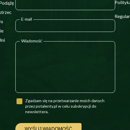
Polityk
 Podążę
strzec
Regulam
E-mail
Po
ie
łni
Wiadomość
Zgadzam się na przetwarzanie moich danych
przez potalenty.pl w celu subskrypcji do
newslettera.