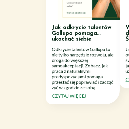
Jak odkrycie talentów
W
Gallupa pomaga…
d
ukochać siebie
Ś
Odkrycie talentów Gallupa to
J
nie tylko narzędzie rozwoju, ale
o
droga do większej
ś
samoakceptacji. Zobacz, jak
j
praca z naturalnymi
u
predyspozycjami pomaga
C
przestać się poprawiać i zacząć
żyć w zgodzie ze sobą.
CZYTAJ WIĘCEJ