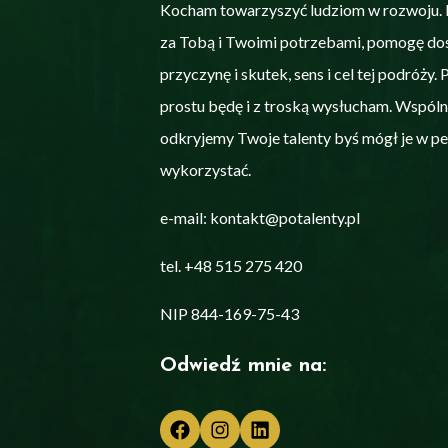
Kocham towarzyszyć ludziom w rozwoju.
za Tobą i Twoimi potrzebami, pomogę do
przyczynę i skutek, sens i cel tej podróży. 
prostu będę i z troską wysłucham. Wspóln
odkryjemy Twoje talenty byś mógł je w pe
wykorzystać.
e-mail: kontakt@potalenty.pl
tel. +48 515 275 420
NIP 844-169-75-43
Odwiedź mnie na:
Facebook
Instagram
LinkedIn