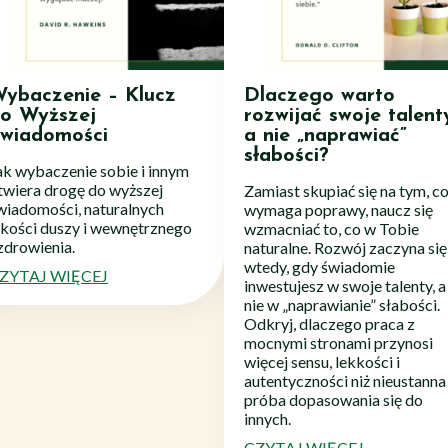
ybaczenie – Klucz
Dlaczego warto
o Wyższej
rozwijać swoje talent
wiadomości
a nie „naprawiać”
słabości?
ak wybaczenie sobie i innym
twiera drogę do wyższej
Zamiast skupiać się na tym, c
wiadomości, naturalnych
wymaga poprawy, naucz się
akości duszy i wewnętrznego
wzmacniać to, co w Tobie
zdrowienia.
naturalne. Rozwój zaczyna się
wtedy, gdy świadomie
ZYTAJ WIĘCEJ
inwestujesz w swoje talenty, a
nie w „naprawianie” słabości.
Odkryj, dlaczego praca z
mocnymi stronami przynosi
więcej sensu, lekkości i
autentyczności niż nieustanna
próba dopasowania się do
innych.
CZYTAJ WIĘCEJ