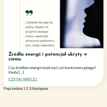
Źródła energii i potencjał ukryty w
cieniu
Czy źródłem energii może być coś kontrowersyjnego?
Kiedy […]
CZYTAJ WIĘCEJ
Stronicowanie
Page
Page
Page
Poprzednia
1
2
3
Następna
wpisów