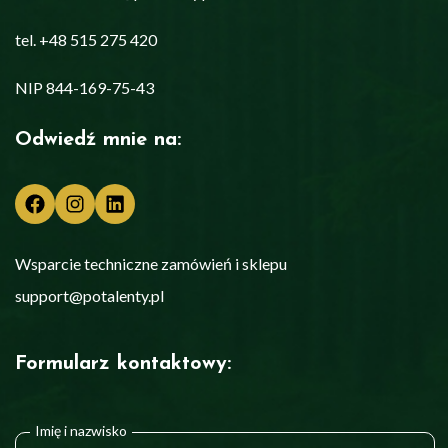
tel. +48 515 275 420
NIP 844-169-75-43
Odwiedź mnie na:
Facebook
Instagram
LinkedIn
Wsparcie techniczne zamówień i sklepu
support@potalenty.pl
Formularz kontaktowy:
Imię i nazwisko