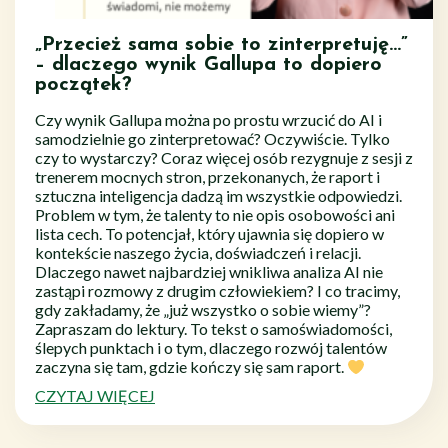
„Przecież sama sobie to zinterpretuję…”
– dlaczego wynik Gallupa to dopiero
początek?
Czy wynik Gallupa można po prostu wrzucić do AI i
samodzielnie go zinterpretować? Oczywiście. Tylko
czy to wystarczy? Coraz więcej osób rezygnuje z sesji z
trenerem mocnych stron, przekonanych, że raport i
sztuczna inteligencja dadzą im wszystkie odpowiedzi.
Problem w tym, że talenty to nie opis osobowości ani
lista cech. To potencjał, który ujawnia się dopiero w
kontekście naszego życia, doświadczeń i relacji.
Dlaczego nawet najbardziej wnikliwa analiza AI nie
zastąpi rozmowy z drugim człowiekiem? I co tracimy,
gdy zakładamy, że „już wszystko o sobie wiemy”?
Zapraszam do lektury. To tekst o samoświadomości,
ślepych punktach i o tym, dlaczego rozwój talentów
zaczyna się tam, gdzie kończy się sam raport.
CZYTAJ WIĘCEJ