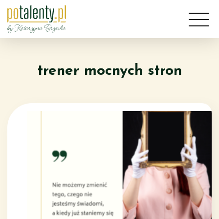
Przejdź
do
treści
trener mocnych stron