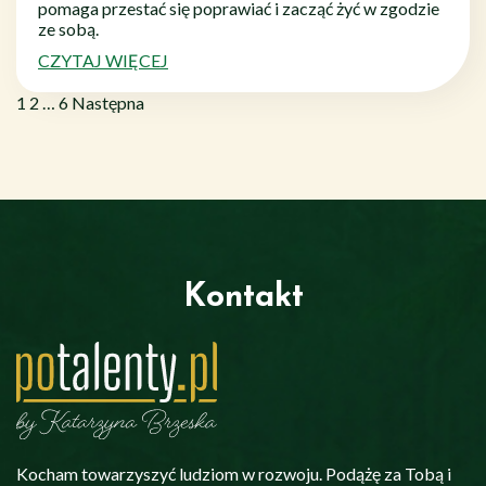
pomaga przestać się poprawiać i zacząć żyć w zgodzie
ze sobą.
CZYTAJ WIĘCEJ
Stronicowanie
Page
Page
Page
1
2
…
6
Następna
wpisów
Kontakt
Kocham towarzyszyć ludziom w rozwoju. Podążę za Tobą i