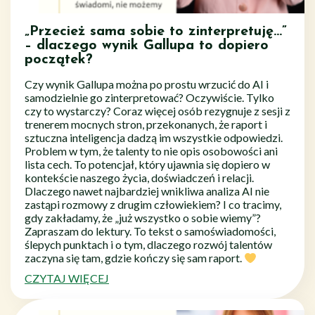
„Przecież sama sobie to zinterpretuję…”
– dlaczego wynik Gallupa to dopiero
początek?
Czy wynik Gallupa można po prostu wrzucić do AI i
samodzielnie go zinterpretować? Oczywiście. Tylko
czy to wystarczy? Coraz więcej osób rezygnuje z sesji z
trenerem mocnych stron, przekonanych, że raport i
sztuczna inteligencja dadzą im wszystkie odpowiedzi.
Problem w tym, że talenty to nie opis osobowości ani
lista cech. To potencjał, który ujawnia się dopiero w
kontekście naszego życia, doświadczeń i relacji.
Dlaczego nawet najbardziej wnikliwa analiza AI nie
zastąpi rozmowy z drugim człowiekiem? I co tracimy,
gdy zakładamy, że „już wszystko o sobie wiemy”?
Zapraszam do lektury. To tekst o samoświadomości,
ślepych punktach i o tym, dlaczego rozwój talentów
zaczyna się tam, gdzie kończy się sam raport.
CZYTAJ WIĘCEJ